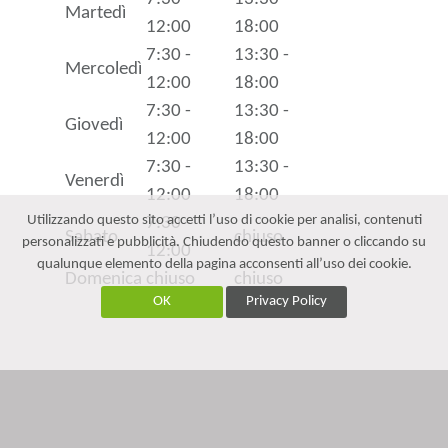
Martedì
12:00
18:00
7:30 -
13:30 -
Mercoledì
12:00
18:00
7:30 -
13:30 -
Giovedì
12:00
18:00
7:30 -
13:30 -
Venerdì
12:00
18:00
Utilizzando questo sito accetti l’uso di cookie per analisi, contenuti
7:30 -
Sabato
chiuso
personalizzati e pubblicità. Chiudendo questo banner o cliccando su
12:00
qualunque elemento della pagina acconsenti all’uso dei cookie.
Domenica
chiuso
chiuso
OK
Privacy Policy