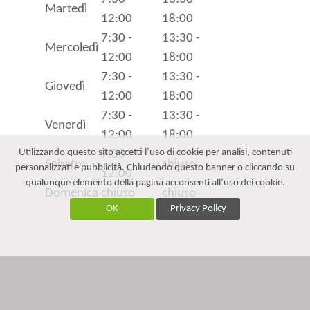
Martedì
12:00
18:00
7:30 -
13:30 -
Mercoledì
12:00
18:00
7:30 -
13:30 -
Giovedì
12:00
18:00
7:30 -
13:30 -
Venerdì
12:00
18:00
Utilizzando questo sito accetti l’uso di cookie per analisi, contenuti
7:30 -
Sabato
chiuso
personalizzati e pubblicità. Chiudendo questo banner o cliccando su
12:00
qualunque elemento della pagina acconsenti all’uso dei cookie.
Domenica
chiuso
chiuso
OK
Privacy Policy