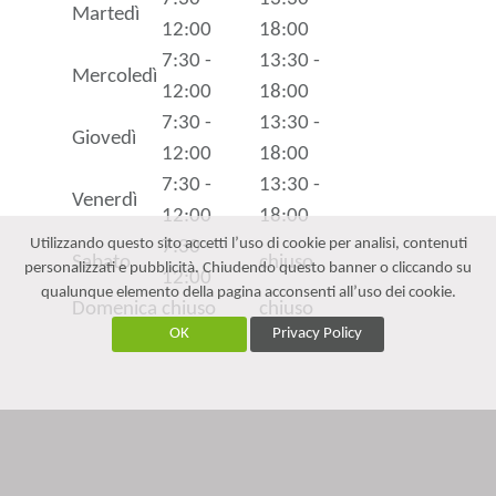
Martedì
12:00
18:00
7:30 -
13:30 -
Mercoledì
12:00
18:00
7:30 -
13:30 -
Giovedì
12:00
18:00
7:30 -
13:30 -
Venerdì
12:00
18:00
Utilizzando questo sito accetti l’uso di cookie per analisi, contenuti
7:30 -
Sabato
chiuso
personalizzati e pubblicità. Chiudendo questo banner o cliccando su
12:00
qualunque elemento della pagina acconsenti all’uso dei cookie.
Domenica
chiuso
chiuso
OK
Privacy Policy