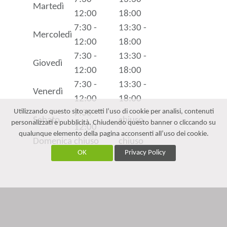
Martedì
12:00
18:00
7:30 -
13:30 -
Mercoledì
12:00
18:00
7:30 -
13:30 -
Giovedì
12:00
18:00
7:30 -
13:30 -
Venerdì
12:00
18:00
Utilizzando questo sito accetti l’uso di cookie per analisi, contenuti
7:30 -
Sabato
chiuso
personalizzati e pubblicità. Chiudendo questo banner o cliccando su
12:00
qualunque elemento della pagina acconsenti all’uso dei cookie.
Domenica
chiuso
chiuso
OK
Privacy Policy