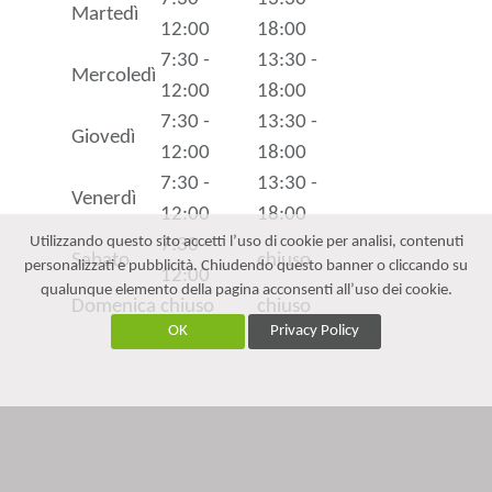
Martedì
12:00
18:00
7:30 -
13:30 -
Mercoledì
12:00
18:00
7:30 -
13:30 -
Giovedì
12:00
18:00
7:30 -
13:30 -
Venerdì
12:00
18:00
Utilizzando questo sito accetti l’uso di cookie per analisi, contenuti
7:30 -
Sabato
chiuso
personalizzati e pubblicità. Chiudendo questo banner o cliccando su
12:00
qualunque elemento della pagina acconsenti all’uso dei cookie.
Domenica
chiuso
chiuso
OK
Privacy Policy