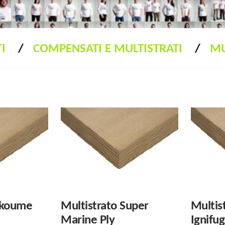
I
COMPENSATI E MULTISTRATI
MU
Okoume
Multistrato Super
Multis
Marine Ply
Ignifu