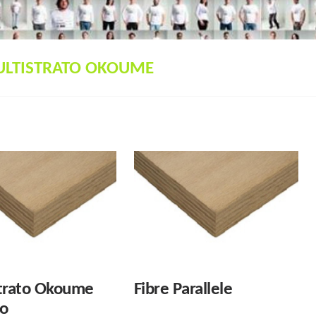
LTISTRATO OKOUME
trato Okoume
Fibre Parallele
go