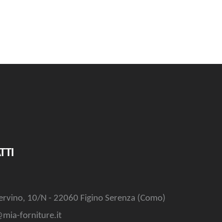
TTI
ervino, 10/N - 22060 Figino Serenza (Como)
mia-forniture.it