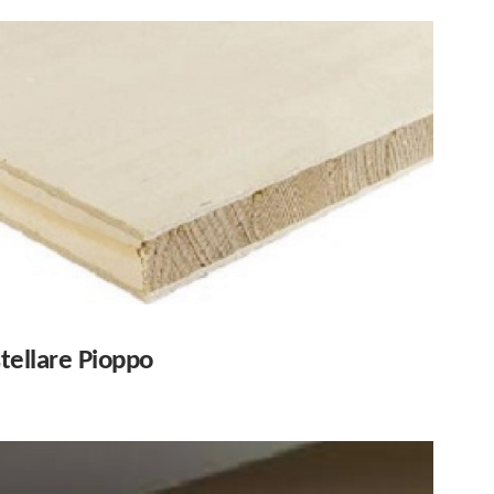
stellare Pioppo