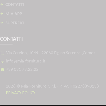
CONTATTI
MIA APP
SUPERFICI
CONTATTI
Via Cervino, 10/N - 22060 Figino Serenza (Como)
info@mia-forniture.it
+39 031 78.22.22
2026
© Mia-Forniture
S.r.l. - P.IVA IT02278890138
PRIVACY POLICY