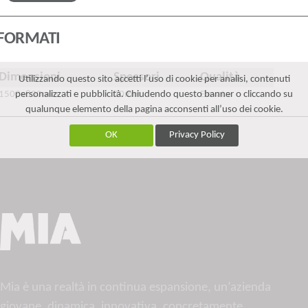
FORMATI
Dimensioni
Spessori
Qualità
Utilizzando questo sito accetti l’uso di cookie per analisi, contenuti
personalizzati e pubblicità. Chiudendo questo banner o cliccando su
1500x800mm
20mm
Elevata
qualunque elemento della pagina acconsenti all’uso dei cookie.
OK
Privacy Policy
Mia è una realtà in continua espansione, un’azienda
giovane, dinamica, innovativa, concretamente