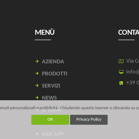
MENÙ
CONTA
Via C
AZIENDA
info@
PRODOTTI
+39 
SERVIZI
NEWS
ontenuti personalizzati e pubblicità. Chiudendo questo banner o cliccando su
IL TEAM
OK
Privacy Policy
CONTATTI
MIA APP