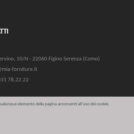
TTI
ervino, 10/N - 22060 Figino Serenza (Como)
mia-forniture.it
031 78.22.22
 qualunque elemento della pagina acconsenti all’uso dei cookie.